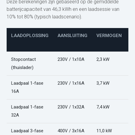
Deze berekeningen zijn gebaseerd op de gemiddelde
batterijcapaciteit van 46,3 kWh en een laadsessie van
10% tot 80% (typisch laadscenario).
LAADOPLOSSING
AANSLUITING
VERMOGEN
L
(
Stopcontact
230V / 1x10A
2,3 kW
1
(thuislader)
Laadpaal 1-fase
230V / 1x16A
3,7 kW
9
16A
Laadpaal 1-fase
230V / 1x32A
7,4 kW
4
32A
Laadpaal 3-fase
400V / 3x16A
11,0 kW
3