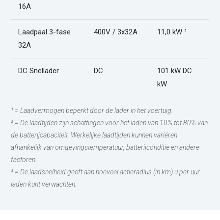
16A
Laadpaal 3-fase
400V / 3x32A
11,0 kW ¹
3
32A
DC Snellader
DC
101 kW DC
2
kW
¹ = Laadvermogen beperkt door de lader in het voertuig.
² = De laadtijden zijn schattingen voor het laden van 10% tot 80% van
de batterijcapaciteit. Werkelijke laadtijden kunnen variëren
afhankelijk van omgevingstemperatuur, batterijconditie en andere
factoren.
³ = De laadsnelheid geeft aan hoeveel actieradius (in km) u per uur
laden kunt verwachten.