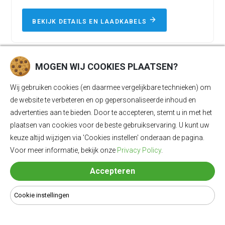
BEKIJK DETAILS EN LAADKABELS
MOGEN WIJ COOKIES PLAATSEN?
LAADKABEL4U
Wij gebruiken cookies (en daarmee vergelijkbare technieken) om
de website te verbeteren en op gepersonaliseerde inhoud en
Wij zijn dé specialist in de verkoop van laadkabels voor uw
advertenties aan te bieden. Door te accepteren, stemt u in met het
elektrische voertuig. Met onze producten laadt u veilig op
plaatsen van cookies voor de beste gebruikservaring. U kunt uw
en staat u nooit zonder een lege batterij.
keuze altijd wijzigen via 'Cookies instellen' onderaan de pagina.
Voor meer informatie, bekijk onze
Privacy Policy
.
Vragen of graag persoonlijk advies? Neem contact op met
onze laadkabel experts :
Accepteren
0318 - 250030
Cookie instellingen