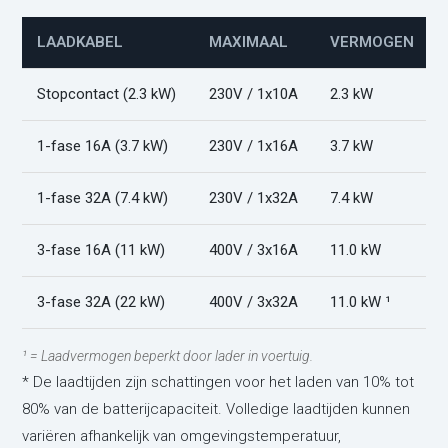
LAADKABEL
MAXIMAAL
VERMOGEN
Stopcontact (2.3 kW)
230V / 1x10A
2.3 kW
1-fase 16A (3.7 kW)
230V / 1x16A
3.7 kW
1-fase 32A (7.4 kW)
230V / 1x32A
7.4 kW
3-fase 16A (11 kW)
400V / 3x16A
11.0 kW
3-fase 32A (22 kW)
400V / 3x32A
11.0 kW ¹
¹ = Laadvermogen beperkt door lader in voertuig.
* De laadtijden zijn schattingen voor het laden van 10% tot
80% van de batterijcapaciteit. Volledige laadtijden kunnen
variëren afhankelijk van omgevingstemperatuur,