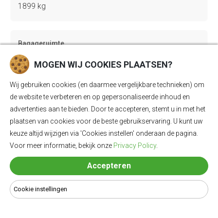
1899 kg
Bagageruimte
594 Ll
MOGEN WIJ COOKIES PLAATSEN?
Wij gebruiken cookies (en daarmee vergelijkbare technieken) om
Lengte
de website te verbeteren en op gepersonaliseerde inhoud en
advertenties aan te bieden. Door te accepteren, stemt u in met het
4720 mm
plaatsen van cookies voor de beste gebruikservaring. U kunt uw
keuze altijd wijzigen via 'Cookies instellen' onderaan de pagina.
Voor meer informatie, bekijk onze
Privacy Policy
.
Breedte
1849 mm
Accepteren
Cookie instellingen
Hoogte
1441 mm