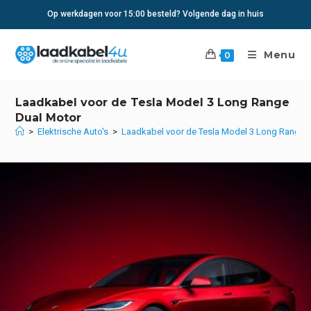
Ga
Op werkdagen voor 15:00 besteld? Volgende dag in huis
naar
inhoud
Menu
0
Laadkabel voor de Tesla Model 3 Long Range
Dual Motor
>
Elektrische Auto's
>
Laadkabel voor de Tesla Model 3 Long Range 