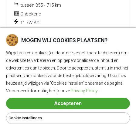
tussen 355 - 715 km
Onbekend
11 kW AC
Vermogen:
461 kW (627 pk)
MOGEN WIJ COOKIES PLAATSEN?
0-100 km/u:
Onbekend
Wij gebruiken cookies (en daarmee vergelijkbare technieken) om
Snelladen:
Onbekend
de website te verbeteren en op gepersonaliseerde inhoud en
Prijs:
€ 58.490
advertenties aan te bieden. Door te accepteren, stemt u in met het
plaatsen van cookies voor de beste gebruikservaring. U kunt uw
keuze altijd wijzigen via 'Cookies instellen' onderaan de pagina.
BEKIJK DETAILS EN LAADKABELS
Voor meer informatie, bekijk onze
Privacy Policy
.
Accepteren
Cookie instellingen