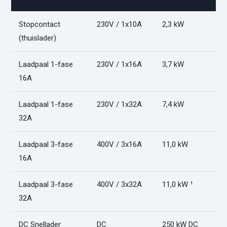
Stopcontact
230V / 1x10A
2,3 kW
O
(thuislader)
Laadpaal 1-fase
230V / 1x16A
3,7 kW
O
16A
Laadpaal 1-fase
230V / 1x32A
7,4 kW
O
32A
Laadpaal 3-fase
400V / 3x16A
11,0 kW
O
16A
Laadpaal 3-fase
400V / 3x32A
11,0 kW ¹
O
32A
DC Snellader
DC
250 kW DC
O