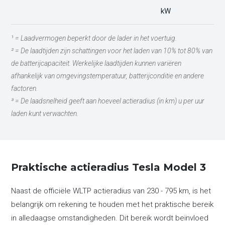
kW
¹ = Laadvermogen beperkt door de lader in het voertuig.
² = De laadtijden zijn schattingen voor het laden van 10% tot 80% van
de batterijcapaciteit. Werkelijke laadtijden kunnen variëren
afhankelijk van omgevingstemperatuur, batterijconditie en andere
factoren.
³ = De laadsnelheid geeft aan hoeveel actieradius (in km) u per uur
laden kunt verwachten.
Praktische actieradius Tesla Model 3
Naast de officiële WLTP actieradius van 230 - 795 km, is het
belangrijk om rekening te houden met het praktische bereik
in alledaagse omstandigheden. Dit bereik wordt beïnvloed