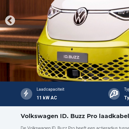
Laadcapaciteit
Ty
11 kW AC
Ty
Volkswagen ID. Buzz Pro laadkabe
De Volkswagen ID. Buzz Pro heeft een actieradius tus