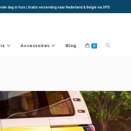
de dag in huis | Gratis verzending naar Nederland & België via DPD
rs
Accessoires
Blog
Toggle
0
website
zoeken