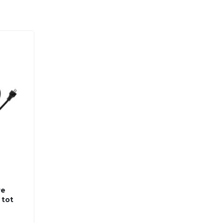
re
 tot