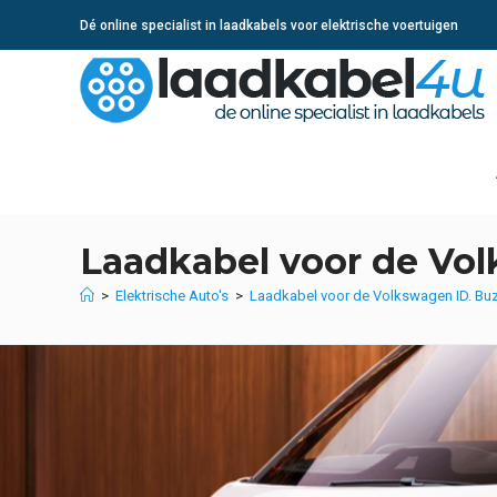
Ga
Dé online specialist in laadkabels voor elektrische voertuigen
naar
inhoud
Laadkabel voor de Vol
>
Elektrische Auto's
>
Laadkabel voor de Volkswagen ID. Bu