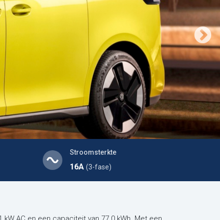
Stroomsterkte
16A
(3-fase)
1 kW AC en een capaciteit van 77.0 kWh. Met een