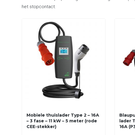
het stopcontact.
Mobiele thuislader Type 2 – 16A
Blaupu
– 3 fase – 11 kW – 5 meter (rode
lader T
CEE-stekker)
16A (P