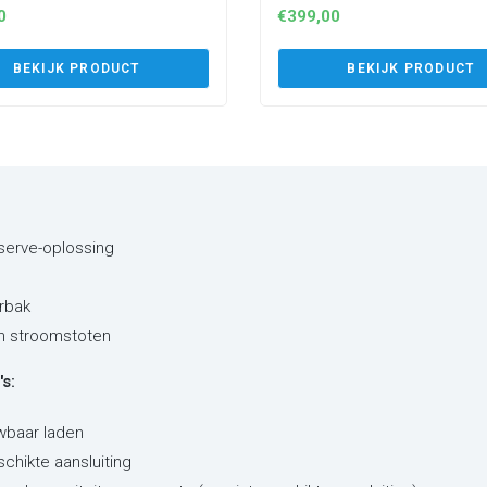
0
€
399,00
BEKIJK PRODUCT
BEKIJK PRODUCT
eserve-oplossing
rbak
en stroomstoten
s:
wbaar laden
schikte aansluiting