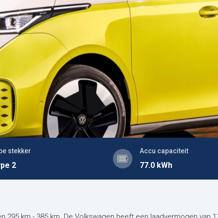
pe stekker
Accu capaciteit
pe 2
77.0 kWh
l
sen 295 km - 385 km. De Volkswagen heeft een laadvermogen van 1