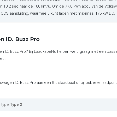
en 10.2 sec naar de 100 km/u. Om de 77.0 kWh accu van de Volkswa
en CCS aansluiting, waarmee u kunt laden met maximaal 175 kW DC.
n ID. Buzz Pro
en ID. Buzz Pro? Bij Laadkabel4u helpen we u graag met een pass
et .
kswagen ID. Buzz Pro aan een thuislaadpaal of bij publieke laadpu
rtype
Type 2