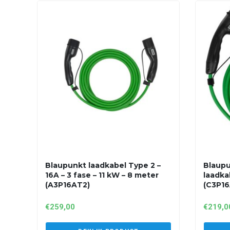
Blaupunkt laadkabel Type 2 –
Blaupu
16A – 3 fase – 11 kW – 8 meter
laadka
(A3P16AT2)
(C3P16
€
259,00
€
219,0